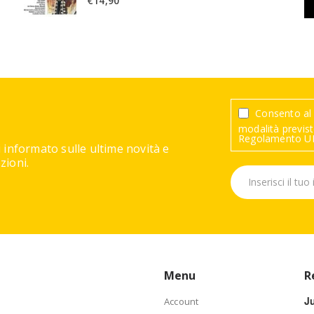
€
14,90
Consento al 
modalità previste
Regolamento UE
 informato sulle ultime novità e
ioni.
Menu
R
J
Account