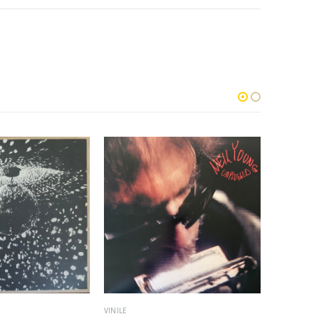
VINILE
CD