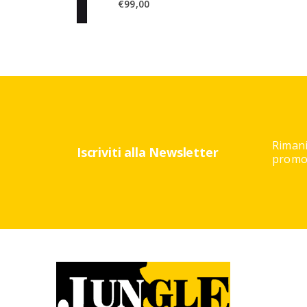
€
99,00
Rimani
Iscriviti alla Newsletter
promoz