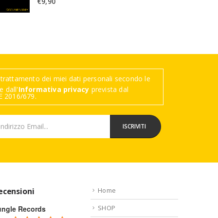
€
9,90
trattamento dei miei dati personali secondo le
 dall'
Informativa privacy
prevista dal
 2016/679.
ecensioni
Home
SHOP
ungle Records