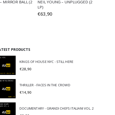
– MIRROR BALL (2
NEIL YOUNG – UNPLUGGED (2
NEIL YO
LP)
€
63,90
€
24,90
ATEST PRODUCTS
KINGS OF HOUSE NYC - STILL HERE
€
28,90
THRILLER - FACES IN THE CROWD
€
14,90
DOCUMENTARY - GRANDI CHEFS ITALIANI VOL. 2