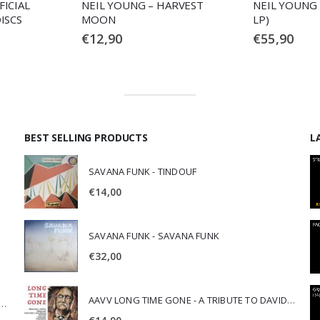
FICIAL
NEIL YOUNG – HARVEST
NEIL YOUNG 
ISCS
MOON
LP)
€
12,90
€
55,90
BEST SELLING PRODUCTS
L
SAVANA FUNK - TINDOUF
€
14,00
SAVANA FUNK - SAVANA FUNK
€
32,00
AAVV LONG TIME GONE - A TRIBUTE TO DAVID CROSBY
SCA JURI & ROSARIO DI BELLA - SPIRITUALITY