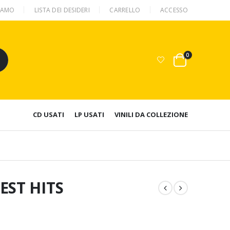
SIAMO
LISTA DEI DESIDERI
CARRELLO
ACCESSO
0
CD USATI
LP USATI
VINILI DA COLLEZIONE
EST HITS