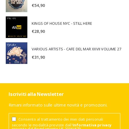
€
54,90
KINGS OF HOUSE NYC - STILL HERE
€
28,90
VARIOUS ARTISTS - CAFE DEL MAR XXVII VOLUME 27
€
31,90
Iscriviti alla Newsletter
Rimani informato sulle ultime novità e promozioni.
Consento al trattamento dei miei dati personali
secondo le modalità previste dall'
Informativa privacy
prevista dal Regolamento UE 2016/679.