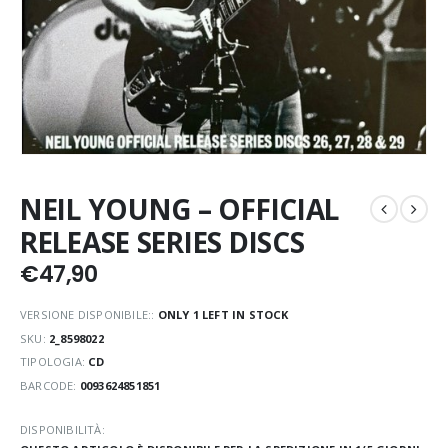
NEIL YOUNG – OFFICIAL
RELEASE SERIES DISCS
€
47,90
VERSIONE DISPONIBILE::
ONLY 1 LEFT IN STOCK
SKU:
2_8598022
TIPOLOGIA:
CD
BARCODE:
0093624851851
DISPONIBILITÀ: