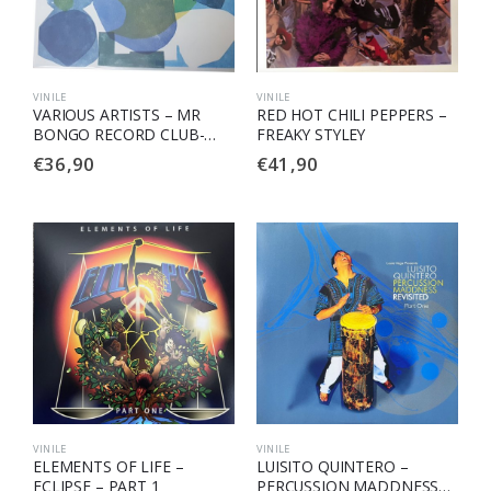
VINILE
VINILE
VARIOUS ARTISTS – MR
RED HOT CHILI PEPPERS –
BONGO RECORD CLUB-
FREAKY STYLEY
VOL.2
€
36,90
€
41,90
VINILE
VINILE
ELEMENTS OF LIFE –
LUISITO QUINTERO –
ECLIPSE – PART 1
PERCUSSION MADDNESS