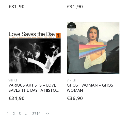
REVISITED – PART 1
€
31,90
€
31,90
VINILE
VINILE
VARIOUS ARTISTS – LOVE
GHOST WOMAN – GHOST
SAVES THE DAY : A HISTORY
WOMAN
OF AMERICAN DANCE
€
34,90
€
36,90
MUSIC CULTURE 1970-1979
PART 1
1
2
3
…
2714
>>