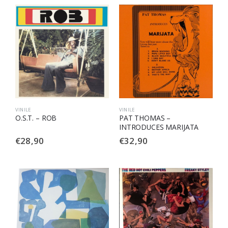
VINILE
VINILE
O.S.T. – ROB
PAT THOMAS –
INTRODUCES MARIJATA
€
28,90
€
32,90