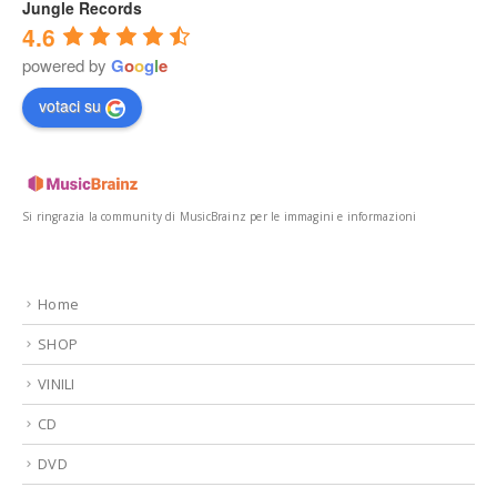
Jungle Records
4.6
powered by
G
o
o
g
l
e
votaci su
Si ringrazia la community di MusicBrainz per le immagini e informazioni
Home
SHOP
VINILI
CD
DVD