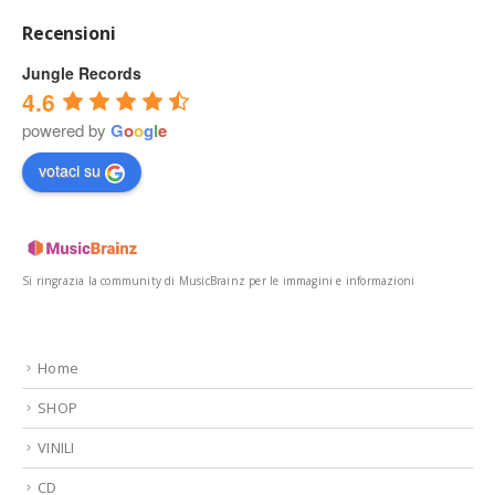
Recensioni
Jungle Records
4.6
powered by
G
o
o
g
l
e
votaci su
Si ringrazia la community di MusicBrainz per le immagini e informazioni
Home
SHOP
VINILI
CD