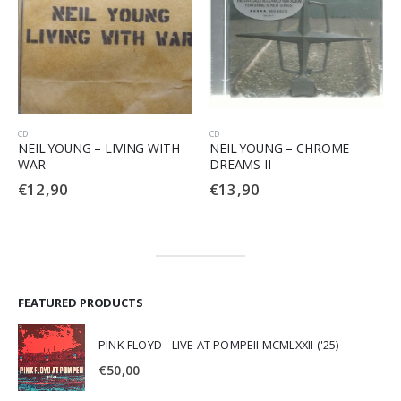
CD
CD
ITH
NEIL YOUNG – CHROME
NEIL YOUNG – HARVEST
DREAMS II
MOON
€
13,90
€
12,90
FEATURED PRODUCTS
PINK FLOYD - LIVE AT POMPEII MCMLXXII ('25)
€
50,00