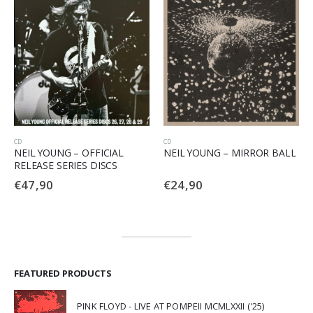
CD
CD
NEIL YOUNG – OFFICIAL
NEIL YOUNG – MIRROR BALL
RELEASE SERIES DISCS
€
47,90
€
24,90
FEATURED PRODUCTS
PINK FLOYD - LIVE AT POMPEII MCMLXXII ('25)