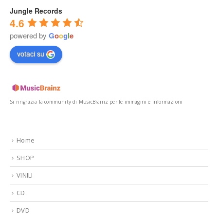
Jungle Records
4.6
powered by
G
o
o
g
l
e
votaci su
Si ringrazia la community di MusicBrainz per le immagini e informazioni
Home
SHOP
VINILI
CD
DVD