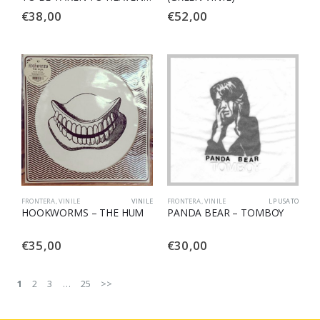
ALIVE!
€
38,00
€
52,00
FRONTERA
,
VINILE
VINILE
FRONTERA
,
VINILE
LP USATO
HOOKWORMS – THE HUM
PANDA BEAR – TOMBOY
€
35,00
€
30,00
1
2
3
…
25
>>