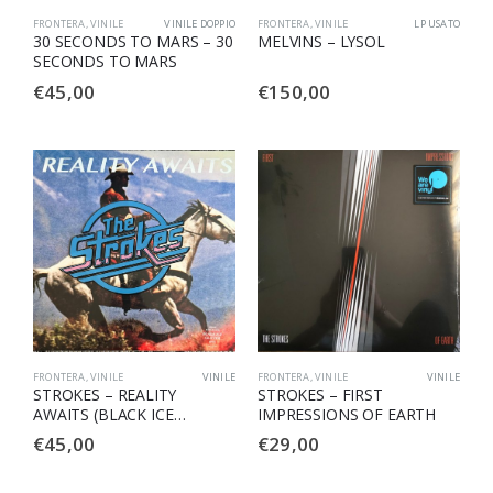
FRONTERA
,
VINILE
VINILE DOPPIO
FRONTERA
,
VINILE
LP USATO
30 SECONDS TO MARS – 30
MELVINS – LYSOL
SECONDS TO MARS
€
45,00
€
150,00
FRONTERA
,
VINILE
VINILE
FRONTERA
,
VINILE
VINILE
STROKES – REALITY
STROKES – FIRST
AWAITS (BLACK ICE
IMPRESSIONS OF EARTH
GLITTER)
€
45,00
€
29,00