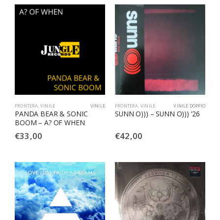
FRONTERA
,
VINILE
VINILE
FRONTERA
,
VINILE
VINILE DOPPIO
PANDA BEAR & SONIC
SUNN O))) – SUNN O))) ’26
BOOM – A? OF WHEN
€
33,00
€
42,00