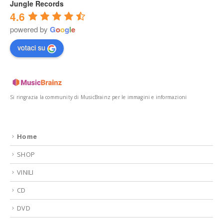
Jungle Records
4.6
powered by
G
o
o
g
l
e
votaci su
Si ringrazia la community di MusicBrainz per le immagini e informazioni
Home
SHOP
VINILI
CD
DVD