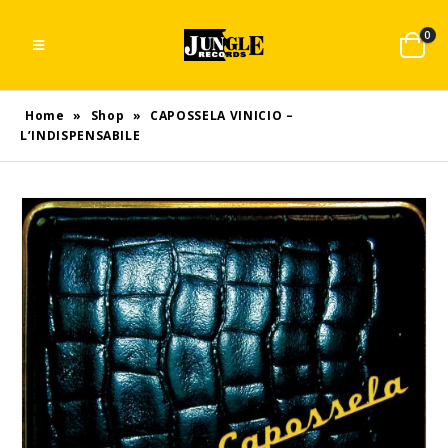
0
Home
»
Shop
»
CAPOSSELA VINICIO –
L’INDISPENSABILE