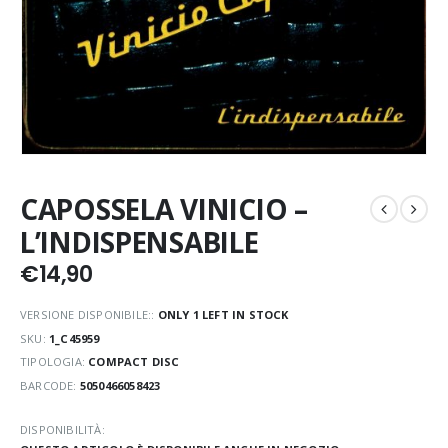
CAPOSSELA VINICIO –
L’INDISPENSABILE
€
14,90
VERSIONE DISPONIBILE::
ONLY 1 LEFT IN STOCK
SKU:
1_C45959
TIPOLOGIA:
COMPACT DISC
BARCODE:
5050466058423
DISPONIBILITÀ: