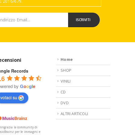
 2016/679.
ecensioni
Home
SHOP
ungle Records
.6
VINILI
owered by
G
o
o
g
l
e
CD
votaci su
DVD
ALTRI ARTICOLI
 ringrazia la community di
sicBrainz per le immagini e