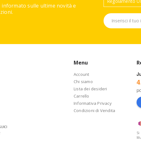
Regolamento UE
 informato sulle ultime novità e
ioni.
Menu
R
J
Account
4
Chi siamo
Lista dei desideri
p
Carrello
Informativa Privacy
Condizioni di Vendita
UICI
Si
Mu