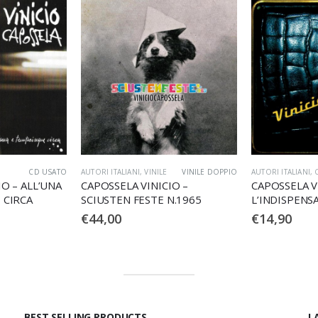
VINILE DOPPIO
AUTORI ITALIANI
,
CD
COMPACT DISC
AUTORI ITALIANI
,
IO –
CAPOSSELA VINICIO –
CAPOSSELA V
N.1965
L’INDISPENSABILE
A MANOVELL
€
14,90
€
14,90
BEST SELLING PRODUCTS
L