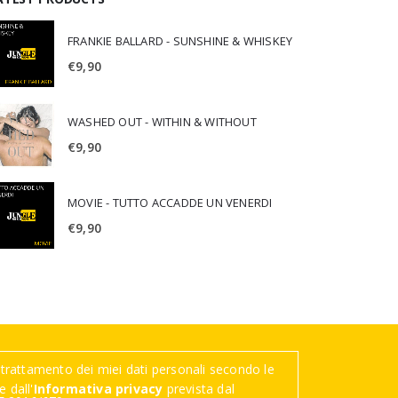
FRANKIE BALLARD - SUNSHINE & WHISKEY
€
9,90
WASHED OUT - WITHIN & WITHOUT
€
9,90
MOVIE - TUTTO ACCADDE UN VENERDI
€
9,90
trattamento dei miei dati personali secondo le
 dall'
Informativa privacy
prevista dal