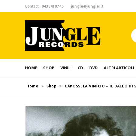
Contact:
0438410746
jungle@jungle.it
HOME
SHOP
VINILI
CD
DVD
ALTRI ARTICOLI
Home
»
Shop
»
CAPOSSELA VINICIO – IL BALLO DI 