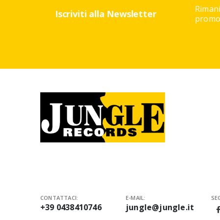
Rimani
Iscriviti alla Newsletter
promoz
CONTATTACI:
E-MAIL:
SEG
+39 0438410746
jungle@jungle.it