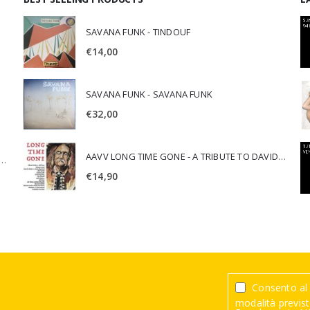
SAVANA FUNK - TINDOUF
€
14,00
SAVANA FUNK - SAVANA FUNK
€
32,00
AAVV LONG TIME GONE - A TRIBUTE TO DAVID CROSBY
SCA JURI & ROSARIO DI BELLA - SPIRITUALITY
€
14,90
Consento al 
modalità previste