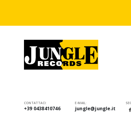
CONTATTACI:
E-MAIL:
SEG
+39 0438410746
jungle@jungle.it