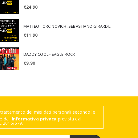
€
24,90
MATTEO TORCINOVICH, SEBASTIANO GIRARDI - OUTSIDE THE LINES: LOST PHOTOGRAPHS OF PUNK AND NEW WAVE'S MOST ICONIC ALBUMS
€
11,90
DADDY COOL - EAGLE ROCK
€
9,90
trattamento dei miei dati personali secondo le
 dall'
Informativa privacy
prevista dal
 2016/679.