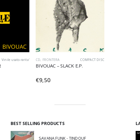
Vinile usato-rarita'
CD
,
FRONTERA
COMPACT DISC
R
BIVOUAC – SLACK E.P.
€
9,50
BEST SELLING PRODUCTS
L
SAVANA FUNK - TINDOUF