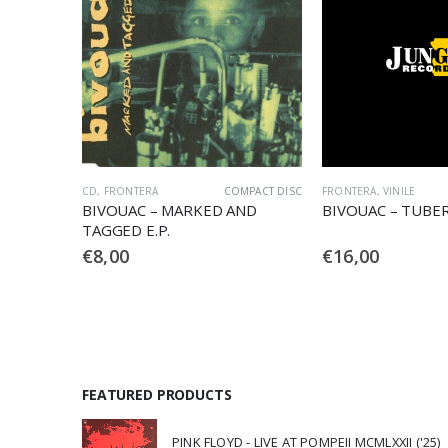
CD
,
FRONTERA
COMPACT DISC
FRONTERA
,
VINILE
BIVOUAC – MARKED AND
BIVOUAC – TUBE
TAGGED E.P.
€
8,00
€
16,00
FEATURED PRODUCTS
PINK FLOYD - LIVE AT POMPEII MCMLXXII ('25)