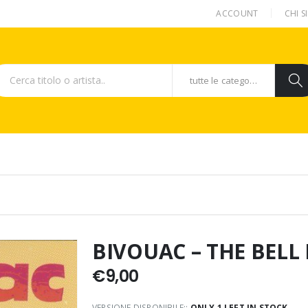
ACCOUNT
CHI 
tutte le categorie
.
BIVOUAC – THE BELL
€
9,00
VERSIONE DISPONIBILE::
ONLY 1 LEFT IN STOCK