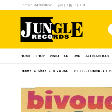
Contact:
0438410746
jungle@jungle.it
HOME
SHOP
VINILI
CD
DVD
ALTRI ARTICOLI
Home
»
Shop
»
BIVOUAC – THE BELL FOUNDRY E.P