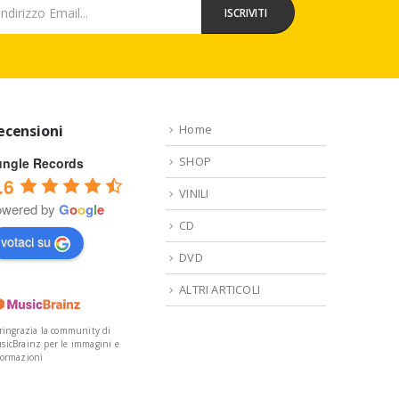
ecensioni
Home
SHOP
ungle Records
.6
VINILI
owered by
G
o
o
g
l
e
CD
votaci su
DVD
ALTRI ARTICOLI
 ringrazia la community di
sicBrainz per le immagini e
formazioni