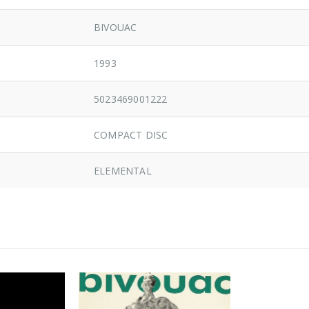
BIVOUAC
1993
5023469001222
COMPACT DISC
ELEMENTAL