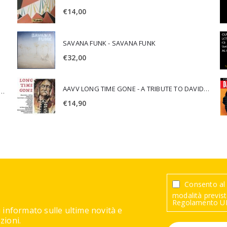
€
14,00
SAVANA FUNK - SAVANA FUNK
€
32,00
AAVV LONG TIME GONE - A TRIBUTE TO DAVID CROSBY
SCA JURI & ROSARIO DI BELLA - SPIRITUALITY
€
14,90
Consento al 
modalità previste
Regolamento UE
 informato sulle ultime novità e
ioni.