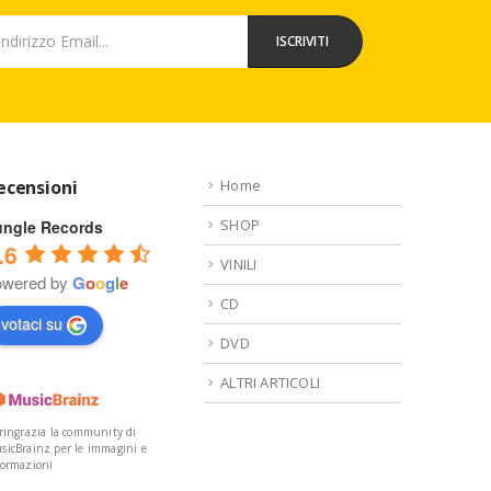
ecensioni
Home
SHOP
ungle Records
.6
VINILI
owered by
G
o
o
g
l
e
CD
votaci su
DVD
ALTRI ARTICOLI
 ringrazia la community di
sicBrainz per le immagini e
formazioni