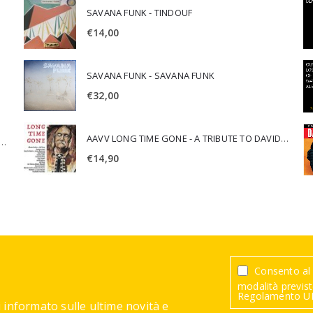
SAVANA FUNK - TINDOUF
€
14,00
SAVANA FUNK - SAVANA FUNK
€
32,00
AAVV LONG TIME GONE - A TRIBUTE TO DAVID CROSBY
SCA JURI & ROSARIO DI BELLA - SPIRITUALITY
€
14,90
Consento al 
modalità previste
Regolamento UE
 informato sulle ultime novità e