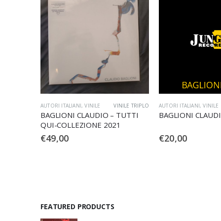
INILE TRIPLO
AUTORI ITALIANI
,
VINILE
LP USATO
AUTORI ITALIANI
,
CD
TUTTI
BAGLIONI CLAUDIO – E TU…
BAGLIONI CLAUD
1
PICCOLO GRAND
€
20,00
€
5,00
FEATURED PRODUCTS