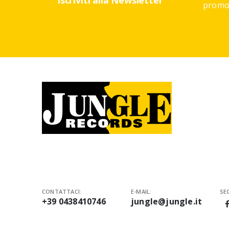
Iscriviti alla Newsletter
promoz
CONTATTACI:
E-MAIL:
SEG
+39 0438410746
jungle@jungle.it