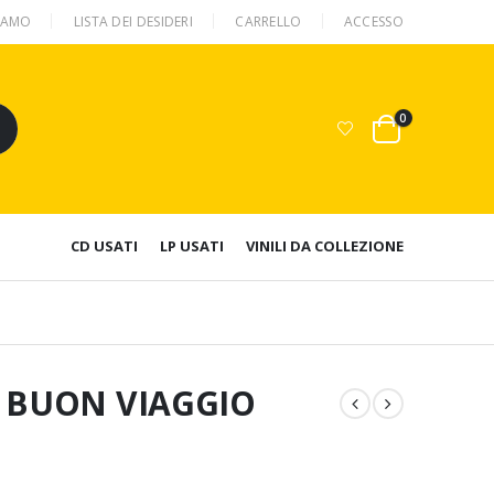
SIAMO
LISTA DEI DESIDERI
CARRELLO
ACCESSO
0
CD USATI
LP USATI
VINILI DA COLLEZIONE
– BUON VIAGGIO