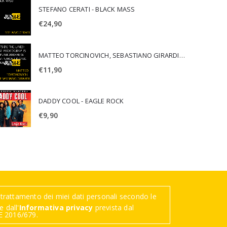
STEFANO CERATI - BLACK MASS
€
24,90
MATTEO TORCINOVICH, SEBASTIANO GIRARDI - OUTSIDE THE LINES: LOST PHOTOGRAPHS OF PUNK AND NEW WAVE'S MOST ICONIC ALBUMS
€
11,90
DADDY COOL - EAGLE ROCK
€
9,90
trattamento dei miei dati personali secondo le
 dall'
Informativa privacy
prevista dal
 2016/679.