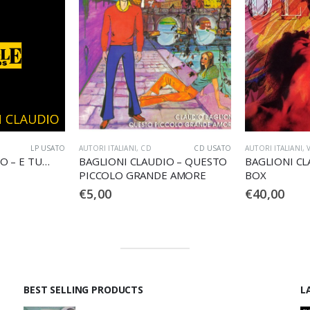
CD USATO
AUTORI ITALIANI
,
VINILE
LP USATO
AUTORI ITALIANI
,
IO – QUESTO
BAGLIONI CLAUDIO – OLTRE
BAGLIONI CL
E AMORE
BOX
€
40,00
€
15,00
BEST SELLING PRODUCTS
L