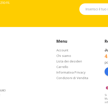
ioni.
Menu
R
J
Account
4
Chi siamo
Lista dei desideri
p
Carrello
Informativa Privacy
Condizioni di Vendita
UICI
Si
Mu
in