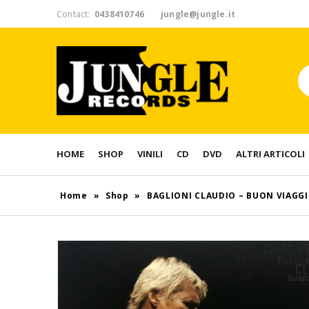
Contact:
0438410746
jungle@jungle.it
HOME
SHOP
VINILI
CD
DVD
ALTRI ARTICOLI
Home
»
Shop
»
BAGLIONI CLAUDIO – BUON VIAGGI