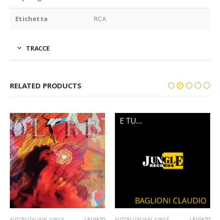
Etichetta
RCA
TRACCE
RELATED PRODUCTS
AUTORI ITALIANI
,
VINILE
LP USATO
AUTORI ITALIANI
,
VINILE
LP USATO