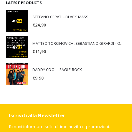
LATEST PRODUCTS
STEFANO CERATI - BLACK MASS
€
24,90
MATTEO TORCINOVICH, SEBASTIANO GIRARDI - OUTSIDE THE LINES: LOST PHOTOGRAPHS OF PUNK AND NEW WAVE'S MOST ICONIC ALBUMS
€
11,90
DADDY COOL - EAGLE ROCK
€
9,90
Iscriviti alla Newsletter
Rimani informato sulle ultime novità e promozioni.