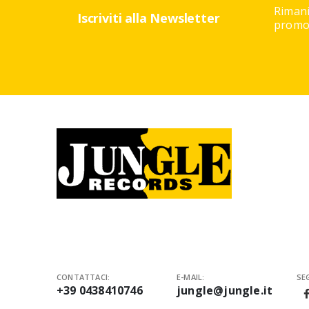
Rimani
Iscriviti alla Newsletter
promoz
CONTATTACI:
E-MAIL:
SEG
+39 0438410746
jungle@jungle.it