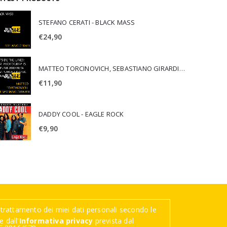
STEFANO CERATI - BLACK MASS
€
24,90
MATTEO TORCINOVICH, SEBASTIANO GIRARDI - OUTSIDE THE LINES: LOST PHOTOGRAPHS OF PUNK AND NEW WAVE'S MOST ICONIC ALBUMS
€
11,90
DADDY COOL - EAGLE ROCK
€
9,90
trattamento dei miei dati personali secondo le
 dall'
Informativa privacy
prevista dal