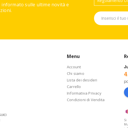
Regolamento UE
 informato sulle ultime novità e
ioni.
Menu
R
J
Account
4
Chi siamo
Lista dei desideri
p
Carrello
Informativa Privacy
Condizioni di Vendita
UICI
Si
Mu