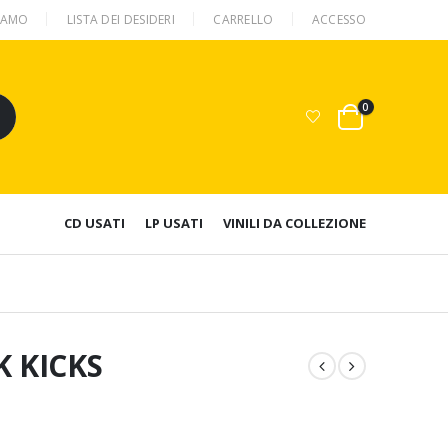
SIAMO
LISTA DEI DESIDERI
CARRELLO
ACCESSO
0
CD USATI
LP USATI
VINILI DA COLLEZIONE
K KICKS