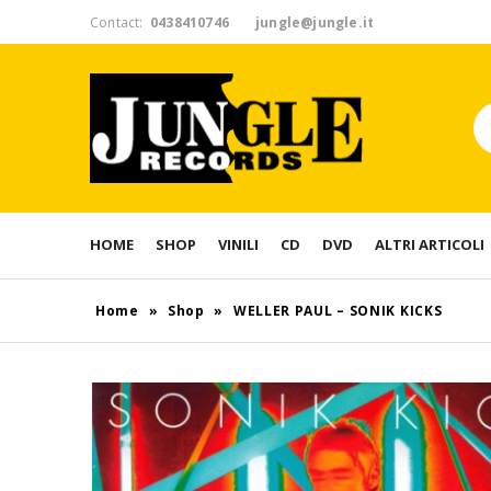
Contact:
0438410746
jungle@jungle.it
HOME
SHOP
VINILI
CD
DVD
ALTRI ARTICOLI
Home
»
Shop
»
WELLER PAUL – SONIK KICKS