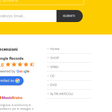
 2016/679.
ecensioni
Home
SHOP
ungle Records
.6
VINILI
owered by
G
o
o
g
l
e
CD
votaci su
DVD
ALTRI ARTICOLI
 ringrazia la community di
sicBrainz per le immagini e