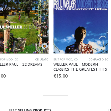
CD USATO
BRIT POP-MOD
,
CD
COMPACT DISC
BRIT POP-MOD
,
C
22 DREAMS
WELLER PAUL – MODERN
WELLER PAU
CLASSICS-THE GREATEST HITS
€
15,00
€
8,00
BEST SELLING PRODUCTS
L