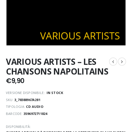
VARIOUS ARTISTS – LES
CHANSONS NAPOLITAINS
€
9,90
VERSIONE DISPONIBILE::
IN STOCK
SKU:
3_78388967A281
TIPOLOGIA:
CD AUDIO
BARCODE:
3596972711824
DISPONIBILITÀ: