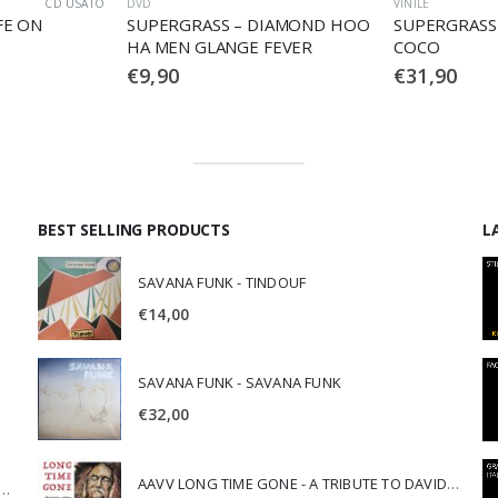
VINILE
CD
S – DIAMOND HOO
SUPERGRASS – I SHOULD
SUPERG
ANGE FEVER
COCO
ROUEN
€
31,90
€
9,90
BEST SELLING PRODUCTS
L
SAVANA FUNK - TINDOUF
€
14,00
SAVANA FUNK - SAVANA FUNK
€
32,00
AAVV LONG TIME GONE - A TRIBUTE TO DAVID CROSBY
SCA JURI & ROSARIO DI BELLA - SPIRITUALITY