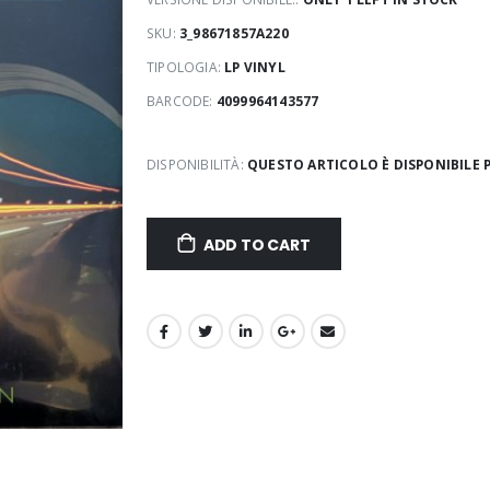
SKU:
3_98671857A220
TIPOLOGIA:
LP VINYL
BARCODE:
4099964143577
DISPONIBILITÀ:
QUESTO ARTICOLO È DISPONIBILE P
ADD TO CART