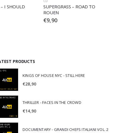
CD
CD
RASS – ROAD TO
SUPERGRASS – I SHOULD
SU
COCO
ON
€
9,90
€
9
ATEST PRODUCTS
KINGS OF HOUSE NYC - STILL HERE
€
28,90
THRILLER - FACES IN THE CROWD
€
14,90
DOCUMENTARY - GRANDI CHEFS ITALIANI VOL. 2