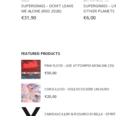
BRIT POP-MOD
,
CD
CD USATO
DVD
ON’T LEAVE
SUPERGRASS – LIFE ON
SUPERGRAS
2026)
OTHER PLANETS
HA MEN GL
€
6,00
€
9,90
FEATURED PRODUCTS
PINK FLOYD - LIVE AT POMPEII MCMLXXII ('25)
€
50,00
CORSI LUCIO - VOLEVO ESSERE UN DURO
€
20,00
CAMISA