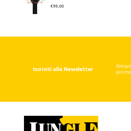
€
99,00
Rimani
Iscriviti alla Newsletter
promoz