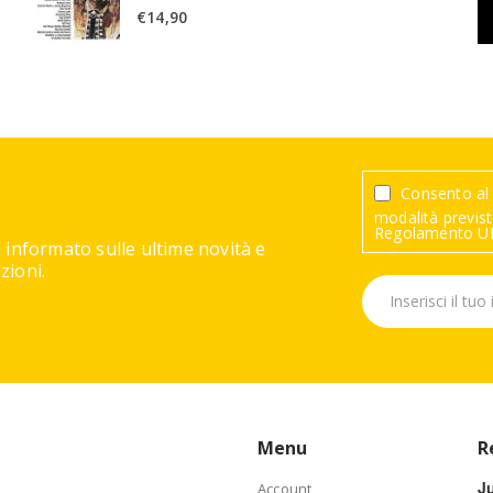
€
14,90
Consento al 
modalità previste
Regolamento UE
 informato sulle ultime novità e
ioni.
Menu
R
J
Account