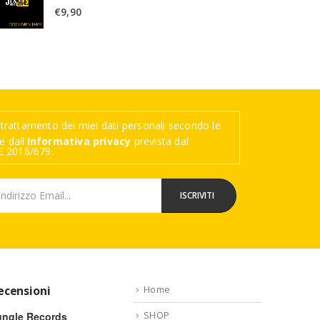
€
9,90
trattamento dei miei dati personali secondo le
 dall'
Informativa privacy
prevista dal
 2016/679.
ecensioni
Home
SHOP
ungle Records