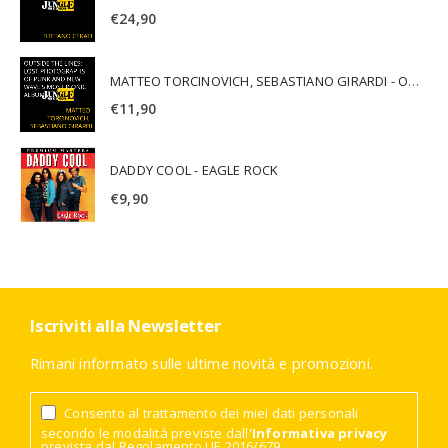
€
24,90
MATTEO TORCINOVICH, SEBASTIANO GIRARDI - OUTSIDE THE LINES: LOST PHOTOGRAPHS OF PUNK AND NEW WAVE'S MOST ICONIC ALBUMS
€
11,90
DADDY COOL - EAGLE ROCK
€
9,90
Iscriviti alla Newsletter
Rimani informato sulle ultime novità e promozioni.
Consento al trattamento dei miei dati personali
secondo le modalità previste dall'
Informativa privacy
prevista dal Regolamento UE 2016/679.