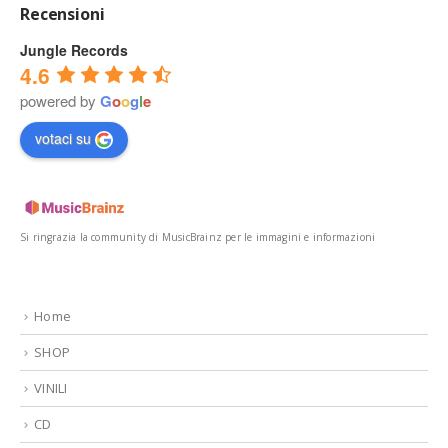
Recensioni
Jungle Records
4.6
powered by
G
o
o
g
l
e
votaci su
Si ringrazia la community di MusicBrainz per le immagini e informazioni
Home
SHOP
VINILI
CD