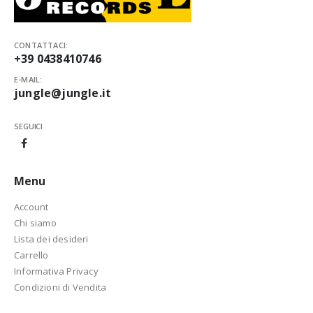
CONTATTACI:
+39 0438410746
E-MAIL:
jungle@jungle.it
SEGUICI
Menu
Account
Chi siamo
Lista dei desideri
Carrello
Informativa Privacy
Condizioni di Vendita