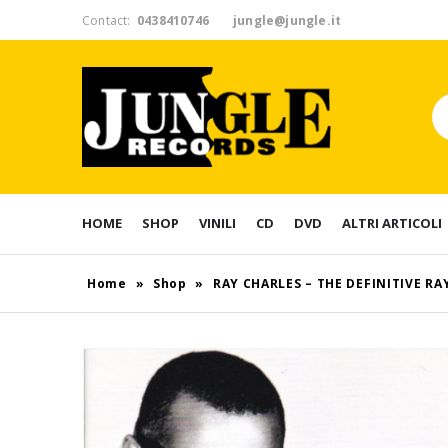
Contact:
0438410746
jungle@jungle.it
HOME
SHOP
VINILI
CD
DVD
ALTRI ARTICOLI
Home
»
Shop
»
RAY CHARLES – THE DEFINITIVE RAY