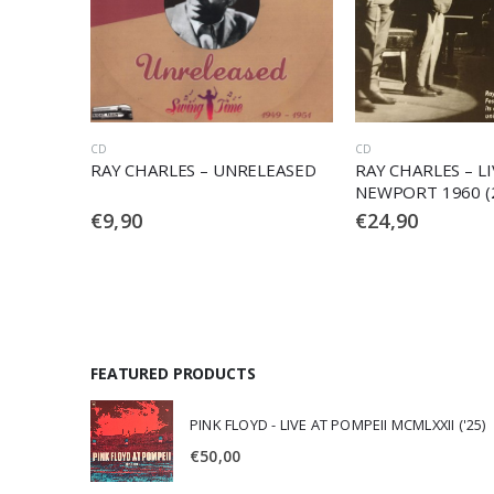
CD
VINILE
LEASED
RAY CHARLES – LIVE AT
RAY CHARLES – R
NEWPORT 1960 (2 CD)
€
24,90
€
30,90
FEATURED PRODUCTS
PINK FLOYD - LIVE AT POMPEII MCMLXXII ('25)
€
50,00