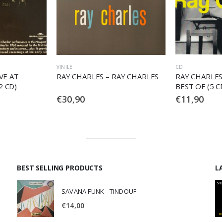
CD
CD
AY CHARLES
RAY CHARLES – THE VERY
RAY CHARLES
BEST OF (5 CD)
OLYMPIA PARI
€
11,90
€
24,90
BEST SELLING PRODUCTS
L
SAVANA FUNK - TINDOUF
€
14,00