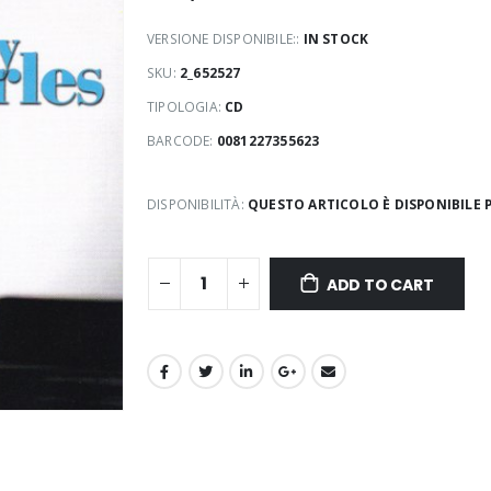
VERSIONE DISPONIBILE::
IN STOCK
SKU:
2_652527
TIPOLOGIA:
CD
BARCODE:
0081227355623
DISPONIBILITÀ:
QUESTO ARTICOLO È DISPONIBILE P
ADD TO CART