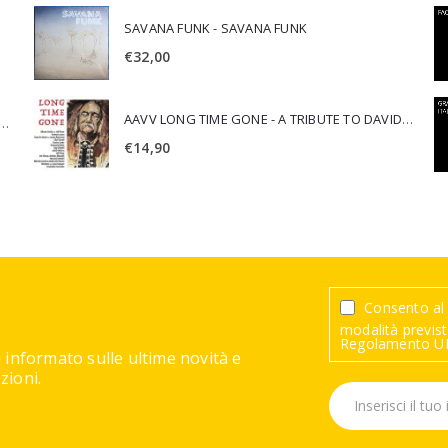
SAVANA FUNK - SAVANA FUNK
€
32,00
AAVV LONG TIME GONE - A TRIBUTE TO DAVID CROSBY
SCA JURI & ROSARIO DI BELLA - SPIRITUALITY
€
14,90
Consento al 
modalità previste
Regolamento UE
 informato sulle ultime novità e
ioni.