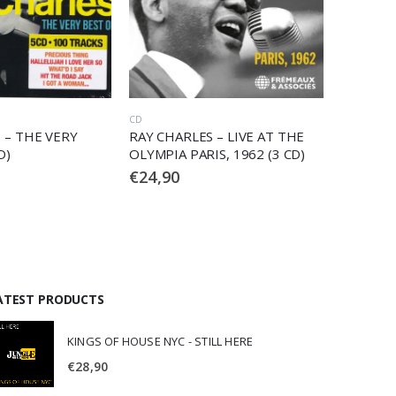
CD
CD
 – LIVE AT THE
RAY CHARLES – GENIUS LOVES
RAY CHA
S, 1962 (3 CD)
COMPANY
DEFINIT
CD)
€
9,90
€
15,90
ATEST PRODUCTS
KINGS OF HOUSE NYC - STILL HERE
€
28,90