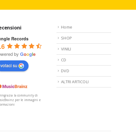
ecensioni
Home
SHOP
ungle Records
.6
VINILI
owered by
G
o
o
g
l
e
CD
votaci su
DVD
ALTRI ARTICOLI
 ringrazia la community di
sicBrainz per le immagini e
formazioni