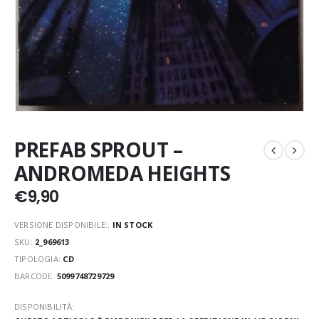
PREFAB SPROUT –
ANDROMEDA HEIGHTS
€
9,90
VERSIONE DISPONIBILE::
IN STOCK
SKU:
2_969613
TIPOLOGIA:
CD
BARCODE:
5099748729729
DISPONIBILITÀ: