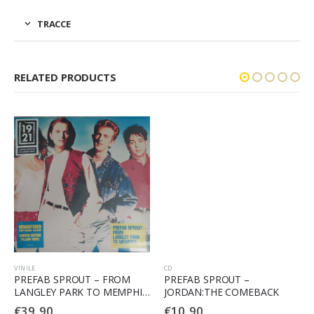
TRACCE
RELATED PRODUCTS
VINILE
CD
PREFAB SPROUT – FROM
PREFAB SPROUT –
LANGLEY PARK TO MEMPHIS
JORDAN:THE COMEBACK
(RSD 2024)
€
39,90
€
10,90