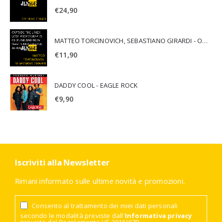
€
24,90
MATTEO TORCINOVICH, SEBASTIANO GIRARDI - OUTSIDE THE LINES: LOST PHOTOGRAPHS OF PUNK AND NEW WAVE'S MOST ICONIC ALBUMS
€
11,90
DADDY COOL - EAGLE ROCK
€
9,90
Iscriviti alla Newsletter
Rimani informato sulle ultime novità e promozioni.
Consento al trattamento dei miei dati personali
secondo le modalità previste dall'
Informativa privacy