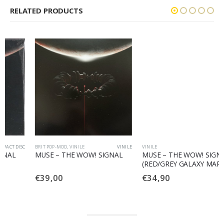
RELATED PRODUCTS
BRIT POP-MOD
,
VINILE
VINILE
VINILE
MUSE – THE WOW! SIGNAL
MUSE – THE WOW! SIGNAL
(RED/GREY GALAXY MARBLE
VINYL)
€
39,00
€
34,90