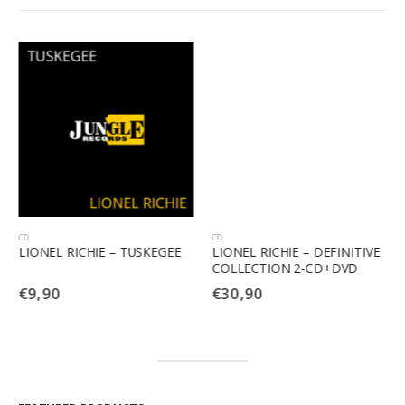
CD
CD
LIONEL RICHIE – TUSKEGEE
LIONEL RICHIE – DEFINITIVE
COLLECTION 2-CD+DVD
€
9,90
€
30,90