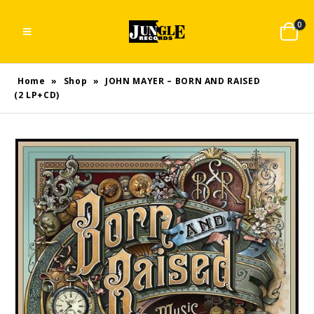
0
Home
»
Shop
»
JOHN MAYER – BORN AND RAISED
(2 LP+CD)