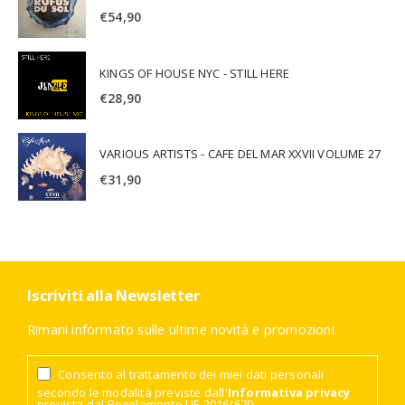
€
54,90
KINGS OF HOUSE NYC - STILL HERE
€
28,90
VARIOUS ARTISTS - CAFE DEL MAR XXVII VOLUME 27
€
31,90
Iscriviti alla Newsletter
Rimani informato sulle ultime novità e promozioni.
Consento al trattamento dei miei dati personali
secondo le modalità previste dall'
Informativa privacy
prevista dal Regolamento UE 2016/679.