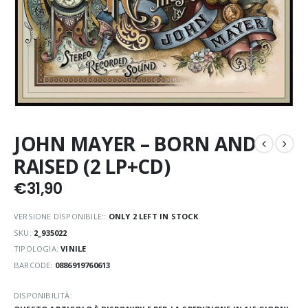
JOHN MAYER – BORN AND
RAISED (2 LP+CD)
€
31,90
VERSIONE DISPONIBILE::
ONLY 2 LEFT IN STOCK
SKU:
2_935022
TIPOLOGIA:
VINILE
BARCODE:
0886919760613
DISPONIBILITÀ: