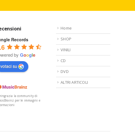
ecensioni
Home
SHOP
ungle Records
.6
VINILI
owered by
G
o
o
g
l
e
CD
votaci su
DVD
ALTRI ARTICOLI
 ringrazia la community di
sicBrainz per le immagini e
formazioni