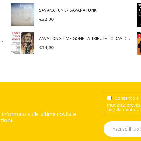
SAVANA FUNK - SAVANA FUNK
€
32,00
AAVV LONG TIME GONE - A TRIBUTE TO DAVID CROSBY
SCA JURI & ROSARIO DI BELLA - SPIRITUALITY
€
14,90
Consento al 
modalità previste
Regolamento UE
 informato sulle ultime novità e
ioni.