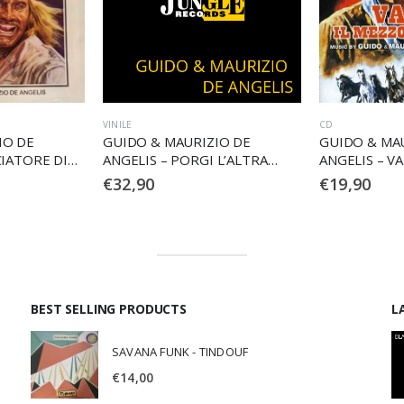
CD
VINILE
IO DE
GUIDO & MAURIZIO DE
GUIDO & MA
 L’ALTRA
ANGELIS – VALDEZ IL
ANGELIS – P
MEZZOSANGUE
RAGAZZI! (C
€
19,90
€
32,90
BEST SELLING PRODUCTS
L
SAVANA FUNK - TINDOUF
€
14,00