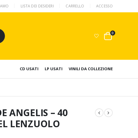
SIAMO
LISTA DEI DESIDERI
CARRELLO
ACCESSO
0
CD USATI
LP USATI
VINILI DA COLLEZIONE
E ANGELIS – 40
EL LENZUOLO