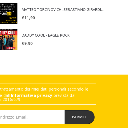
MATTEO TORCINOVICH, SEBASTIANO GIRARDI - OUTSIDE THE LINES: LOST PHOTOGRAPHS OF PUNK AND NEW WAVE'S MOST ICONIC ALBUMS
€
11,90
DADDY COOL - EAGLE ROCK
€
9,90
trattamento dei miei dati personali secondo le
 dall'
Informativa privacy
prevista dal
 2016/679.