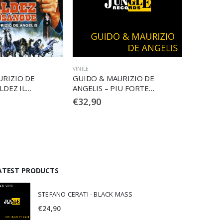
VINILE
VINILE
URIZIO DE
GUIDO & MAURIZIO DE
GUIDO &
IU FORTE
ANGELIS – LA POLIZIA
ANGELIS
OLOURED)
INCRIMINA LA LEGGE ASSOLVE
PALLONE
€
32,90
€
32,90
(ORIGINAL MOTION PICTURE
SOUNDTRACK – 50TH
ANNIVERSARY EDITION) (RED
BLACK)
ATEST PRODUCTS
STEFANO CERATI - BLACK MASS
€
24,90