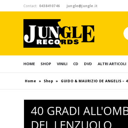
Contact:
0438410746
jungle@jungle.it
HOME
SHOP
VINILI
CD
DVD
ALTRI ARTICOLI
Home
»
Shop
»
GUIDO & MAURIZIO DE ANGELIS – 