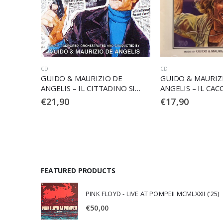
CD
VINILE
E
GUIDO & MAURIZIO DE
GUIDO & MAURIZ
NO SI
ANGELIS – IL CACCIATORE DI
ANGELIS – PORGI
SQUALI / O.S.T.
GUANCIA
€
17,90
€
32,90
FEATURED PRODUCTS
PINK FLOYD - LIVE AT POMPEII MCMLXXII ('25)
€
50,00