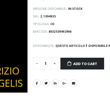
VERSIONE DISPONIBILE::
IN STOCK
SKU:
2_1094935
TIPOLOGIA:
CD
BARCODE:
8032539492966
DISPONIBILITÀ:
QUESTO ARTICOLO È DISPONIBILE P
ADD TO CART