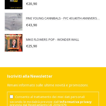
€
20,90
FINE YOUNG CANNIBALS - FYC 40 (40TH ANNIVERSARY)
€
43,90
MIKE FLOWERS POP - WONDER WALL
€
25,90
Iscriviti alla Newsletter
Rimani informato sulle ultime novità e promozioni.
Consento al trattamento dei miei dati personali
secondo le modalità previste dall'
Informativa privacy
prevista dal Regolamento UE 2016/679.