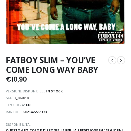
FATBOY SLIM – YOU’VE
COME LONG WAY BABY
€
10,90
VERSIONE DISPONIBILE::
IN STOCK
SKU:
2_862018
TIPOLOGIA:
CD
BARCODE:
5025425551123
DISPONIBILITÀ:
QUESTO ARTICOLO È DISPONIBILE PER LA SPEDIZIONE IN 1/5 GIORNI