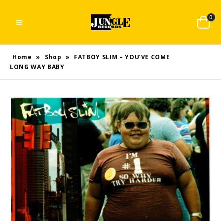
0
Home
»
Shop
»
FATBOY SLIM – YOU’VE COME
LONG WAY BABY