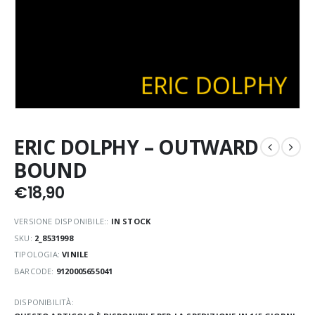
ERIC DOLPHY – OUTWARD
BOUND
€
18,90
VERSIONE DISPONIBILE::
IN STOCK
SKU:
2_8531998
TIPOLOGIA:
VINILE
BARCODE:
9120005655041
DISPONIBILITÀ: