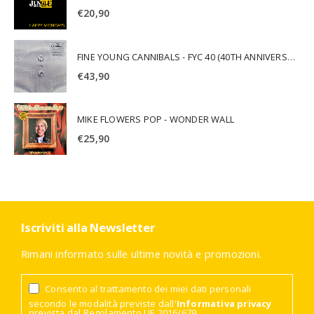
€
20,90
FINE YOUNG CANNIBALS - FYC 40 (40TH ANNIVERSARY)
€
43,90
MIKE FLOWERS POP - WONDER WALL
€
25,90
Iscriviti alla Newsletter
Rimani informato sulle ultime novità e promozioni.
Consento al trattamento dei miei dati personali
secondo le modalità previste dall'
Informativa privacy
prevista dal Regolamento UE 2016/679.