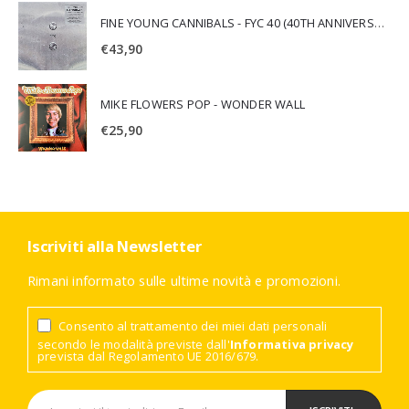
FINE YOUNG CANNIBALS - FYC 40 (40TH ANNIVERSARY)
€
43,90
MIKE FLOWERS POP - WONDER WALL
€
25,90
Iscriviti alla Newsletter
Rimani informato sulle ultime novità e promozioni.
Consento al trattamento dei miei dati personali
secondo le modalità previste dall'
Informativa privacy
prevista dal Regolamento UE 2016/679.