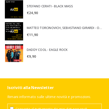
STEFANO CERATI - BLACK MASS
€
24,90
MATTEO TORCINOVICH, SEBASTIANO GIRARDI - OUTSIDE THE LINES: LOST PHOTOGRAPHS OF PUNK AND NEW WAVE'S MOST ICONIC ALBUMS
€
11,90
DADDY COOL - EAGLE ROCK
€
9,90
Iscriviti alla Newsletter
Rimani informato sulle ultime novità e promozioni.
Consento al trattamento dei miei dati personali