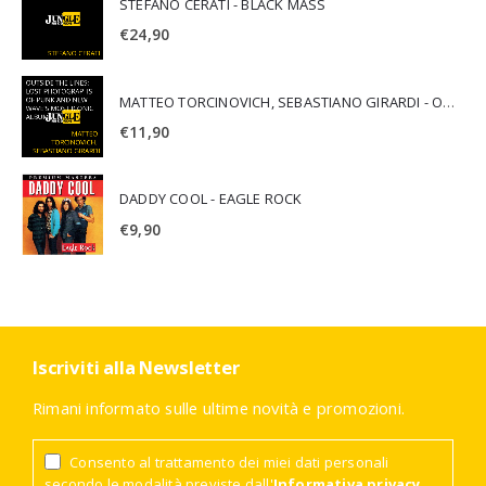
STEFANO CERATI - BLACK MASS
€
24,90
MATTEO TORCINOVICH, SEBASTIANO GIRARDI - OUTSIDE THE LINES: LOST PHOTOGRAPHS OF PUNK AND NEW WAVE'S MOST ICONIC ALBUMS
€
11,90
DADDY COOL - EAGLE ROCK
€
9,90
Iscriviti alla Newsletter
Rimani informato sulle ultime novità e promozioni.
Consento al trattamento dei miei dati personali
secondo le modalità previste dall'
Informativa privacy