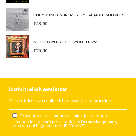
FINE YOUNG CANNIBALS - FYC 40 (40TH ANNIVERSARY)
€
43,90
MIKE FLOWERS POP - WONDER WALL
€
25,90
Iscriviti alla Newsletter
Rimani informato sulle ultime novità e promozioni.
Consento al trattamento dei miei dati personali
secondo le modalità previste dall'
Informativa privacy
prevista dal Regolamento UE 2016/679.