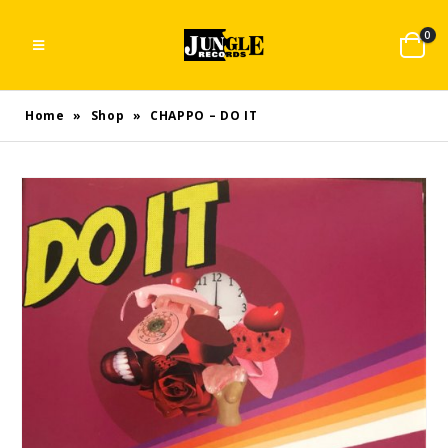
0
Home
»
Shop
»
CHAPPO – DO IT