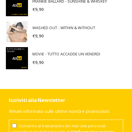
FRANKIE BALLARD - SUNSHINE & WHISKEY
€
9,90
WASHED OUT - WITHIN & WITHOUT
€
9,90
MOVIE - TUTTO ACCADDE UN VENERDI
€
9,90
Iscriviti alla Newsletter
Rimani informato sulle ultime novità e promozioni.
Consento al trattamento dei miei dati personali
secondo le modalità previste dall'
Informativa privacy