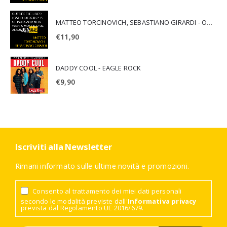
MATTEO TORCINOVICH, SEBASTIANO GIRARDI - OUTSIDE THE LINES: LOST PHOTOGRAPHS OF PUNK AND NEW WAVE'S MOST ICONIC ALBUMS
€
11,90
DADDY COOL - EAGLE ROCK
€
9,90
Iscriviti alla Newsletter
Rimani informato sulle ultime novità e promozioni.
Consento al trattamento dei miei dati personali
secondo le modalità previste dall'
Informativa privacy
prevista dal Regolamento UE 2016/679.