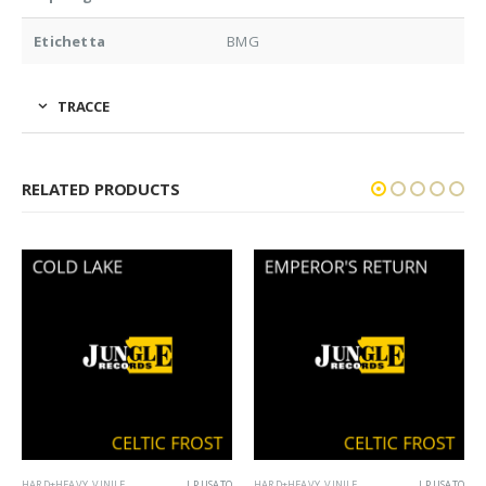
Etichetta
BMG
TRACCE
RELATED PRODUCTS
HARD+HEAVY
,
VINILE
LP USATO
HARD+HEAVY
,
VINILE
LP USATO