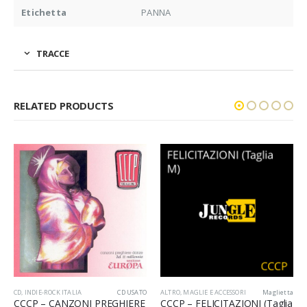
Etichetta
PANNA
TRACCE
RELATED PRODUCTS
CD
,
INDIE-ROCK ITALIA
CD USATO
ALTRO
,
MAGLIE E ACCESSORI
Maglietta
CCCP – CANZONI PREGHIERE
CCCP – FELICITAZIONI (Taglia