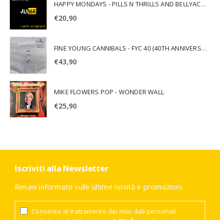
HAPPY MONDAYS - PILLS N THRILLS AND BELLYACHES
€
20,90
FINE YOUNG CANNIBALS - FYC 40 (40TH ANNIVERSARY)
€
43,90
MIKE FLOWERS POP - WONDER WALL
€
25,90
Iscriviti alla Newsletter
Rimani informato sulle ultime novità e promozioni.
Consento al trattamento dei miei dati personali