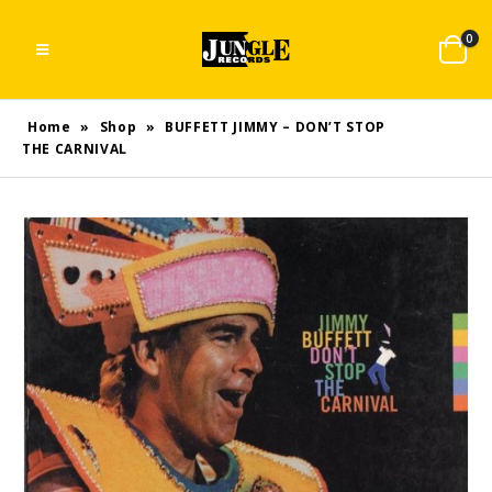
0
Home
»
Shop
»
BUFFETT JIMMY – DON’T STOP
THE CARNIVAL