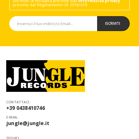
secondo le modalità previste dall'
Informativa privacy
prevista dal Regolamento UE 2016/679.
CONTATTACI:
+39 0438410746
E-MAIL:
jungle@jungle.it
SEGUICI