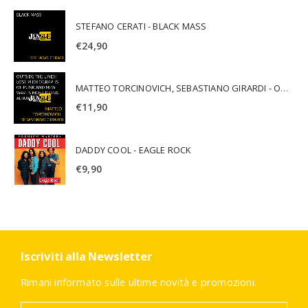
STEFANO CERATI - BLACK MASS
€
24,90
MATTEO TORCINOVICH, SEBASTIANO GIRARDI - OUTSIDE THE LINES: LOST PHOTOGRAPHS OF PUNK AND NEW WAVE'S MOST ICONIC ALBUMS
€
11,90
DADDY COOL - EAGLE ROCK
€
9,90
Iscriviti alla Newsletter
Rimani informato sulle ultime novità e promozioni.