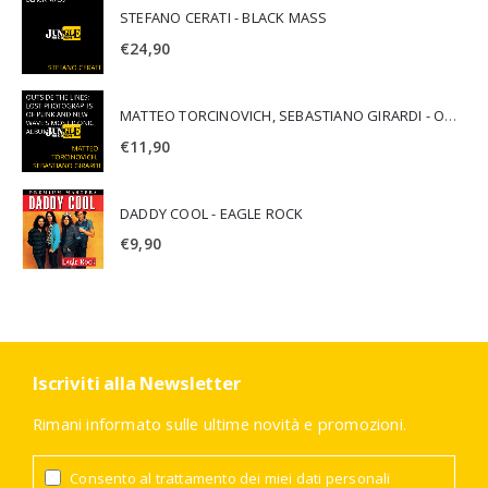
STEFANO CERATI - BLACK MASS
€
24,90
MATTEO TORCINOVICH, SEBASTIANO GIRARDI - OUTSIDE THE LINES: LOST PHOTOGRAPHS OF PUNK AND NEW WAVE'S MOST ICONIC ALBUMS
€
11,90
DADDY COOL - EAGLE ROCK
€
9,90
Iscriviti alla Newsletter
Rimani informato sulle ultime novità e promozioni.
Consento al trattamento dei miei dati personali