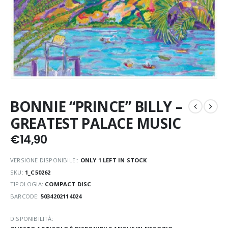
BONNIE “PRINCE” BILLY –
GREATEST PALACE MUSIC
€
14,90
VERSIONE DISPONIBILE::
ONLY 1 LEFT IN STOCK
SKU:
1_C50262
TIPOLOGIA:
COMPACT DISC
BARCODE:
5034202114024
DISPONIBILITÀ: