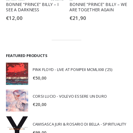
” BILLY – I
BONNIE “PRINCE” BILLY – WE
BONNIE “PRINCE” 
SS
ARE TOGETHER AGAIN
ARE TOGETHER A
€
21,90
€
19,00
FEATURED PRODUCTS
PINK FLOYD - LIVE AT POMPEII MCMLXXII ('25)
€
50,00
CORSI LUCIO - VOLEVO ESSERE UN DURO
€
20,00
CAMISASCA JURI & ROSARIO DI BELLA - SPIRITUALITY
€
99,00