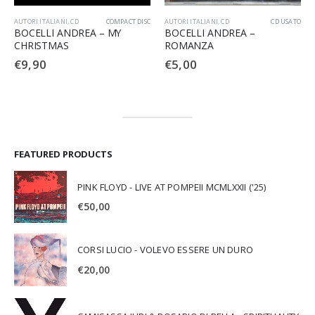
AUTORI ITALIANI
,
CD
COMPACT DISC
AUTORI ITALIANI
,
CD
CD USATO
BOCELLI ANDREA – MY
BOCELLI ANDREA –
CHRISTMAS
ROMANZA
€
9,90
€
5,00
FEATURED PRODUCTS
PINK FLOYD - LIVE AT POMPEII MCMLXXII ('25)
€
50,00
CORSI LUCIO - VOLEVO ESSERE UN DURO
€
20,00