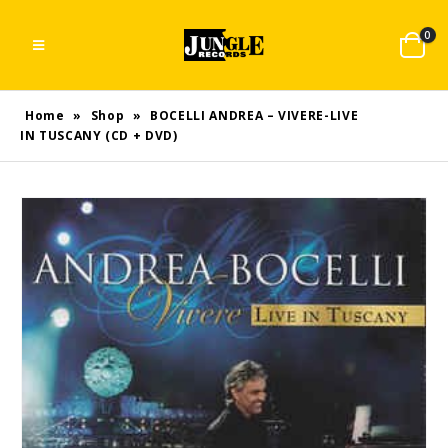
0
Home
»
Shop
»
BOCELLI ANDREA – VIVERE-LIVE
IN TUSCANY (CD + DVD)