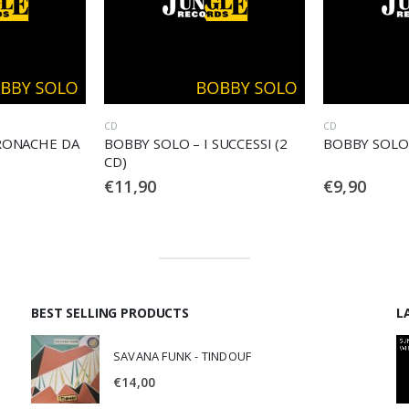
CD
AUTORI ITALIANI
,
SUCCESSI (2
BOBBY SOLO – IT’S FOREVER
BOBBY SOLO
SUL VISO
€
9,90
€
13,00
BEST SELLING PRODUCTS
L
SAVANA FUNK - TINDOUF
€
14,00