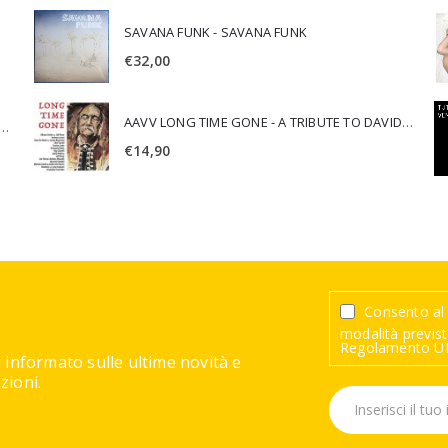
SAVANA FUNK - SAVANA FUNK
€
32,00
AAVV LONG TIME GONE - A TRIBUTE TO DAVID CROSBY
SCA JURI & ROSARIO DI BELLA - SPIRITUALITY
€
14,90
Consento al 
modalità previste
Regolamento UE
 informato sulle ultime novità e
ioni.