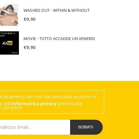
WASHED OUT - WITHIN & WITHOUT
€
9,90
MOVIE - TUTTO ACCADDE UN VENERDI
€
9,90
trattamento dei miei dati personali secondo le
 dall'
Informativa privacy
prevista dal
 2016/679.