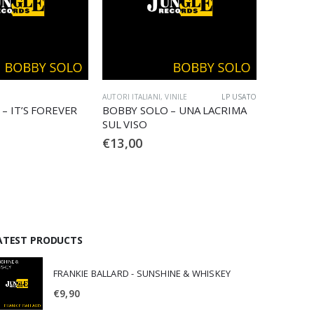
VINILE
LP USATO
CD
CD
 – UNA LACRIMA
BOBBY SOLO – AMOR AMOR
BOBBY S
AMOR
€
9,90
€
9,90
ATEST PRODUCTS
FRANKIE BALLARD - SUNSHINE & WHISKEY
€
9,90