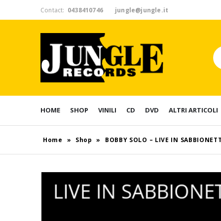
Contact:
0438410746
jungle@jungle.it
HOME
SHOP
VINILI
CD
DVD
ALTRI ARTICOLI
Home
»
Shop
»
BOBBY SOLO – LIVE IN SABBIONET