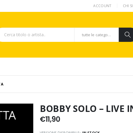
ACCOUNT
CHI 
tutte le categorie
TA
BOBBY SOLO – LIVE 
€
11,90
VERSIONE DISPONIBILE::
IN STOCK