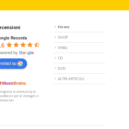
ecensioni
Home
SHOP
ungle Records
.6
VINILI
owered by
G
o
o
g
l
e
CD
votaci su
DVD
ALTRI ARTICOLI
 ringrazia la community di
sicBrainz per le immagini e
formazioni