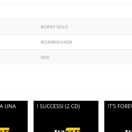
BOBBY SOLO
8028980654428
DVD