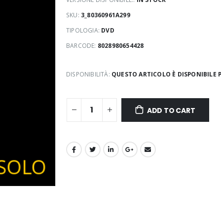
SKU:
3_80360961A299
TIPOLOGIA:
DVD
BARCODE:
8028980654428
DISPONIBILITÀ:
QUESTO ARTICOLO È DISPONIBILE P
ADD TO CART