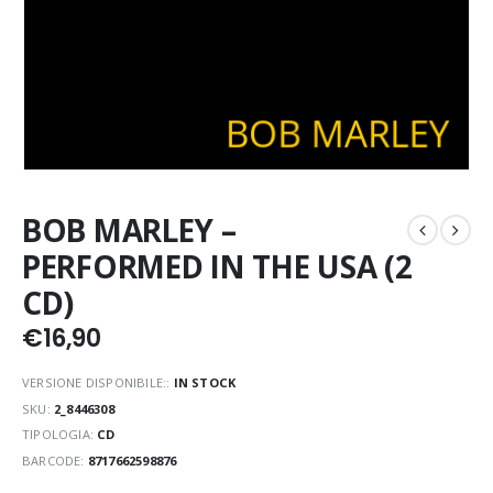
BOB MARLEY –
PERFORMED IN THE USA (2
CD)
€
16,90
VERSIONE DISPONIBILE::
IN STOCK
SKU:
2_8446308
TIPOLOGIA:
CD
BARCODE:
8717662598876