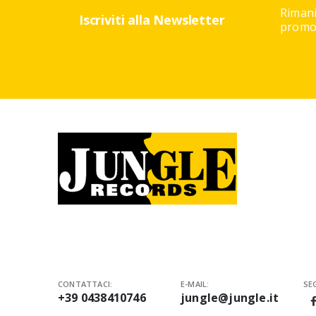
Rimani
Iscriviti alla Newsletter
promoz
CONTATTACI:
E-MAIL:
SEG
+39 0438410746
jungle@jungle.it