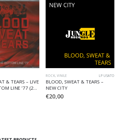
LP USATO
ROCK
,
VINILE
LP USATO
T & TEARS –
BLOOD, SWEAT & TEARS –
BLOOD, SWEAT & TEARS
€
20,00
ATEST PRODUCTS