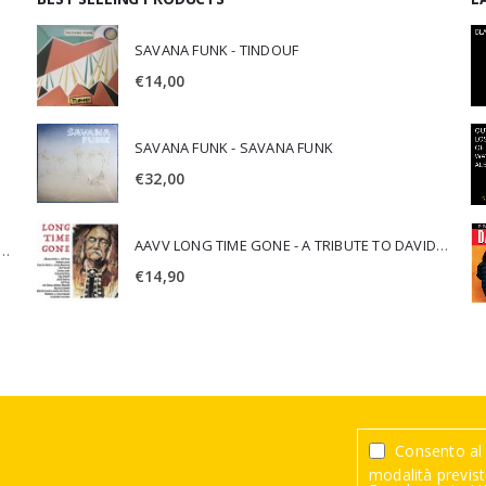
SAVANA FUNK - TINDOUF
€
14,00
SAVANA FUNK - SAVANA FUNK
€
32,00
AAVV LONG TIME GONE - A TRIBUTE TO DAVID CROSBY
SCA JURI & ROSARIO DI BELLA - SPIRITUALITY
€
14,90
Consento al 
modalità previste