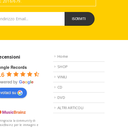
 2016/679.
ecensioni
Home
SHOP
ungle Records
.6
VINILI
owered by
G
o
o
g
l
e
CD
votaci su
DVD
ALTRI ARTICOLI
 ringrazia la community di
sicBrainz per le immagini e