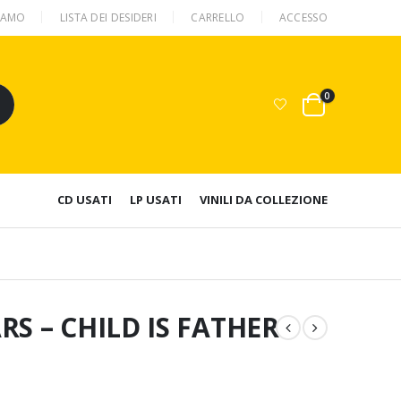
SIAMO
LISTA DEI DESIDERI
CARRELLO
ACCESSO
0
CD USATI
LP USATI
VINILI DA COLLEZIONE
S – CHILD IS FATHER