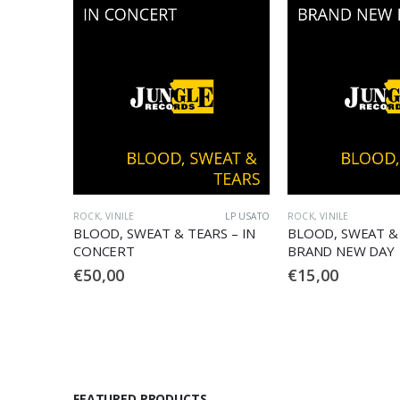
LP USATO
ROCK
,
VINILE
LP USATO
ROCK
,
VINILE
S – IN
BLOOD, SWEAT & TEARS –
BLOOD, SWEAT & 
BRAND NEW DAY
€
15,00
€
20,00
FEATURED PRODUCTS