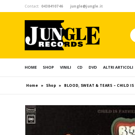
Contact:
0438410746
jungle@jungle.it
HOME
SHOP
VINILI
CD
DVD
ALTRI ARTICOLI
Home
»
Shop
»
BLOOD, SWEAT & TEARS – CHILD I