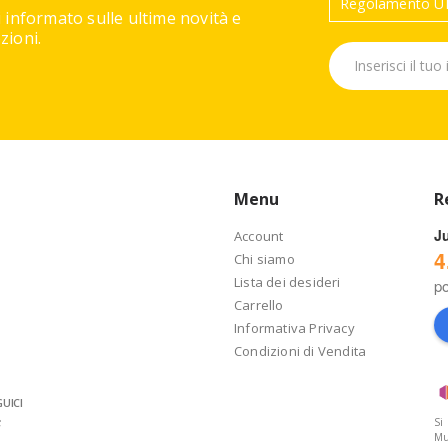
Regolamento UE
 informato sulle ultime novità e
ioni.
Menu
R
J
Account
4
Chi siamo
Lista dei desideri
p
Carrello
Informativa Privacy
Condizioni di Vendita
UICI
Si
Mu