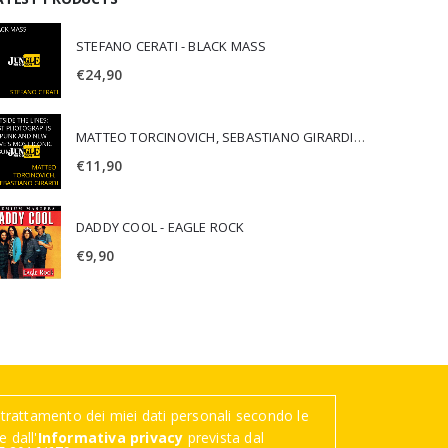
STEFANO CERATI - BLACK MASS
€
24,90
MATTEO TORCINOVICH, SEBASTIANO GIRARDI - OUTSIDE THE LINES: LOST PHOTOGRAPHS OF PUNK AND NEW WAVE'S MOST ICONIC ALBUMS
€
11,90
DADDY COOL - EAGLE ROCK
€
9,90
trattamento dei miei dati personali secondo le
 dall'
Informativa privacy
prevista dal