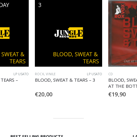
LP USATO
CD
ROCK
,
VINILE
TEARS – 3
BLOOD, SWEAT & TEARS – LIVE
BLOOD, SWEA
AT THE BOTTOM LINE ’77 (2
NEW CITY
CD)
€
19,90
€
20,00
BEST SELLING PRODUCTS
L