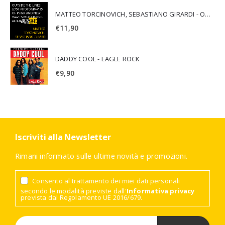
MATTEO TORCINOVICH, SEBASTIANO GIRARDI - OUTSIDE THE LINES: LOST PHOTOGRAPHS OF PUNK AND NEW WAVE'S MOST ICONIC ALBUMS
€
11,90
DADDY COOL - EAGLE ROCK
€
9,90
Iscriviti alla Newsletter
Rimani informato sulle ultime novità e promozioni.
Consento al trattamento dei miei dati personali
secondo le modalità previste dall'
Informativa privacy
prevista dal Regolamento UE 2016/679.