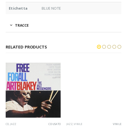
Etichetta
BLUE NOTE
TRACCE
RELATED PRODUCTS
CD
,
JAZZ
CD USATO
JAZZ
,
VINILE
VINILE