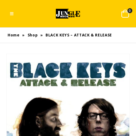
0
Home
»
Shop
»
BLACK KEYS – ATTACK & RELEASE