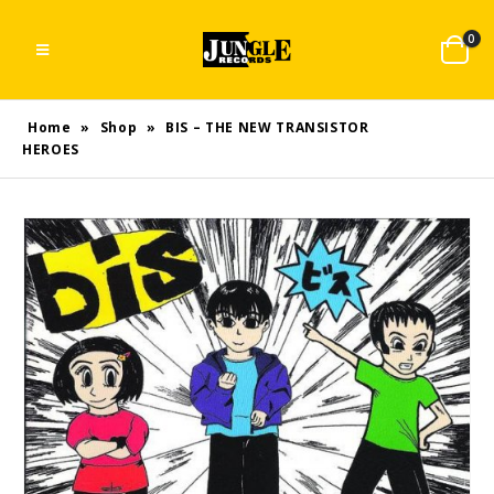
0
Home
»
Shop
»
BIS – THE NEW TRANSISTOR
HEROES