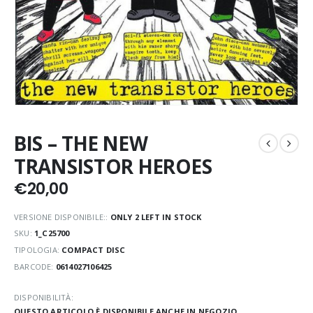
BIS – THE NEW
TRANSISTOR HEROES
€
20,00
VERSIONE DISPONIBILE::
ONLY 2 LEFT IN STOCK
SKU:
1_C25700
TIPOLOGIA:
COMPACT DISC
BARCODE:
0614027106425
DISPONIBILITÀ:
QUESTO ARTICOLO È DISPONIBILE ANCHE IN NEGOZIO.