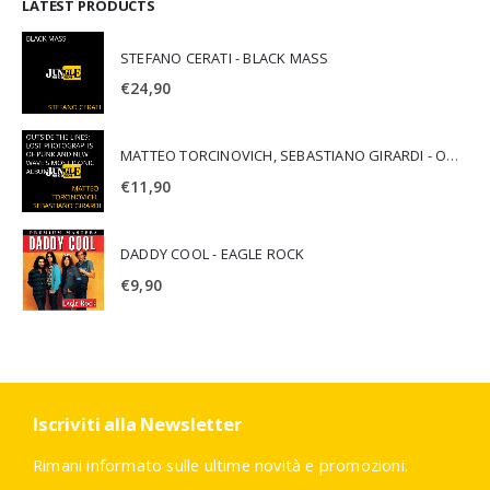
LATEST PRODUCTS
STEFANO CERATI - BLACK MASS
€
24,90
MATTEO TORCINOVICH, SEBASTIANO GIRARDI - OUTSIDE THE LINES: LOST PHOTOGRAPHS OF PUNK AND NEW WAVE'S MOST ICONIC ALBUMS
€
11,90
DADDY COOL - EAGLE ROCK
€
9,90
Iscriviti alla Newsletter
Rimani informato sulle ultime novità e promozioni.