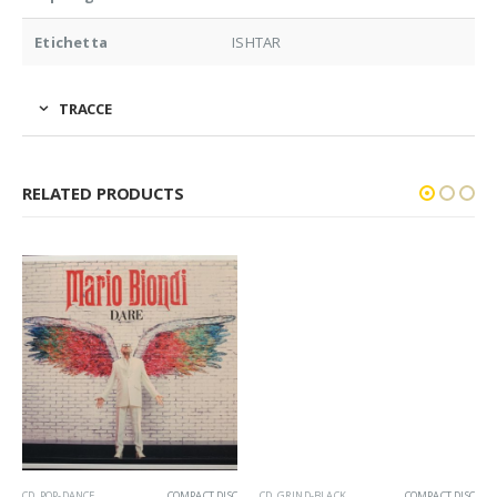
Etichetta
ISHTAR
TRACCE
RELATED PRODUCTS
CD
,
POP-DANCE
COMPACT DISC
CD
,
GRIND-BLACK
COMPACT DISC