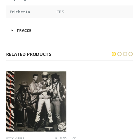
Etichetta
CBS
TRACCE
RELATED PRODUCTS
ROCK
,
VINILE
LP USATO
CD