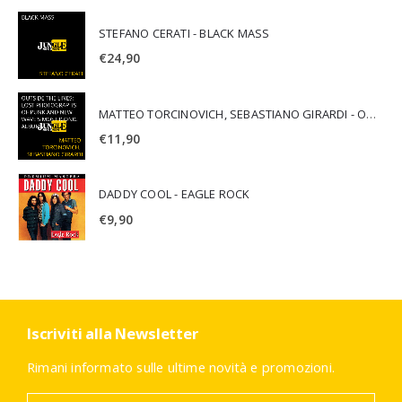
STEFANO CERATI - BLACK MASS
€
24,90
MATTEO TORCINOVICH, SEBASTIANO GIRARDI - OUTSIDE THE LINES: LOST PHOTOGRAPHS OF PUNK AND NEW WAVE'S MOST ICONIC ALBUMS
€
11,90
DADDY COOL - EAGLE ROCK
€
9,90
Iscriviti alla Newsletter
Rimani informato sulle ultime novità e promozioni.