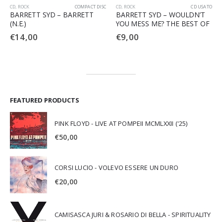
CD
,
ROCK
COMPACT DISC
CD
,
ROCK
CD USATO
BARRETT SYD – BARRETT
BARRETT SYD – WOULDN’T
(N.E.)
YOU MESS ME? THE BEST OF
€
14,00
€
9,00
FEATURED PRODUCTS
PINK FLOYD - LIVE AT POMPEII MCMLXXII ('25)
€
50,00
CORSI LUCIO - VOLEVO ESSERE UN DURO
€
20,00
CAMISASCA JURI & ROSARIO DI BELLA - SPIRITUALITY