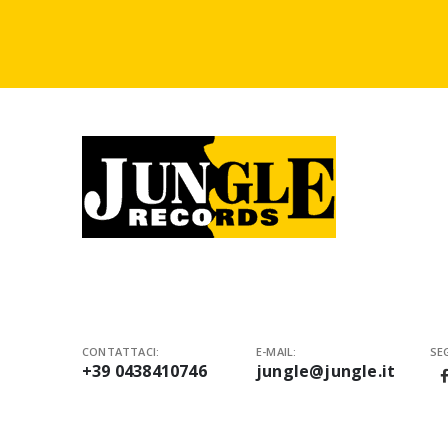
CONTATTACI:
E-MAIL:
SEG
+39 0438410746
jungle@jungle.it