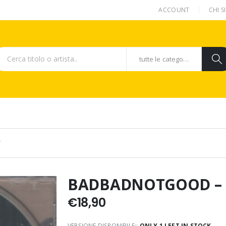
ACCOUNT
CHI 
tutte le categorie
Y
BADBADNOTGOOD –
€
18,90
VERSIONE DISPONIBILE::
ONLY 1 LEFT IN STOCK