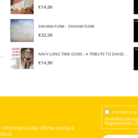
€
14,00
SAVANA FUNK - SAVANA FUNK
€
32,00
AAVV LONG TIME GONE - A TRIBUTE TO DAVID CROSBY
SCA JURI & ROSARIO DI BELLA - SPIRITUALITY
€
14,90
Consento al 
modalità previste
Regolamento UE
 informato sulle ultime novità e
ioni.