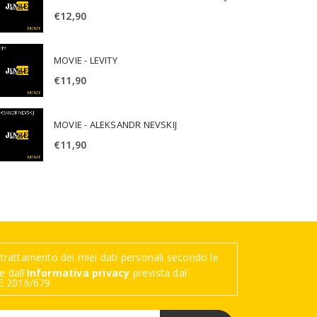
€
12,90
MOVIE - LEVITY
€
11,90
MOVIE - ALEKSANDR NEVSKIJ
€
11,90
trattamento dei miei dati personali secondo le
 dall'
Informativa privacy
prevista dal
 2016/679.