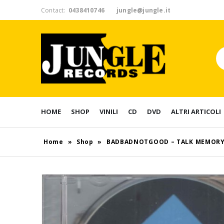
Contact:
0438410746
jungle@jungle.it
HOME
SHOP
VINILI
CD
DVD
ALTRI ARTICOLI
Home
»
Shop
»
BADBADNOTGOOD – TALK MEMOR