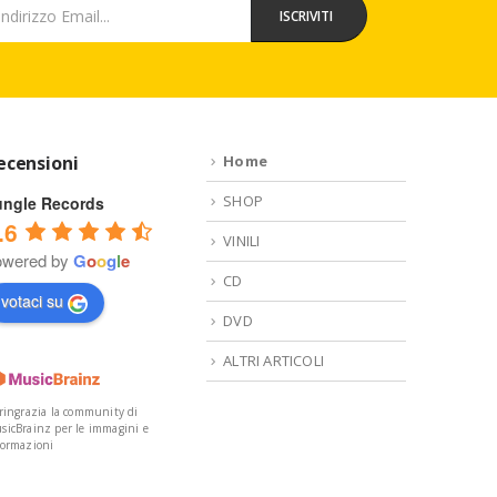
ecensioni
Home
SHOP
ungle Records
.6
VINILI
owered by
G
o
o
g
l
e
CD
votaci su
DVD
ALTRI ARTICOLI
 ringrazia la community di
sicBrainz per le immagini e
formazioni