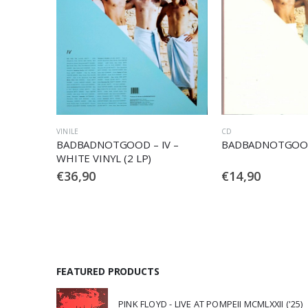
VINILE
CD
BADBADNOTGOOD – IV –
BADBADNOTGOOD
WHITE VINYL (2 LP)
€
36,90
€
14,90
FEATURED PRODUCTS
PINK FLOYD - LIVE AT POMPEII MCMLXXII ('25)