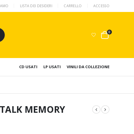
SIAMO
LISTA DEI DESIDERI
CARRELLO
ACCESSO
0
CD USATI
LP USATI
VINILI DA COLLEZIONE
 TALK MEMORY